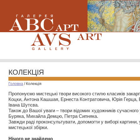
КОЛЕКЦІЯ
Головна
/
Колекція
Пропонуємо мистецькі твори високого стилю класиків закар
Коцки, Антона Кашшая, Ернеста Контратовича, Юрія Герца,
Івана Шутєва.
Також до Вашої уваги – твори відомих художників сучасного
Буряка, Михайла Демцю, Петра Сипняка.
Завжди раді проконсультувати, допомогти у виборі картини, 
мистецької збірки.
Нiчого не знайдено