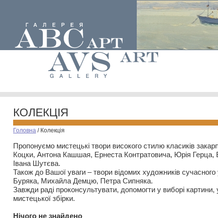
КОЛЕКЦІЯ
Головна
/
Колекція
Пропонуємо мистецькі твори високого стилю класиків закар
Коцки, Антона Кашшая, Ернеста Контратовича, Юрія Герца,
Івана Шутєва.
Також до Вашої уваги – твори відомих художників сучасного
Буряка, Михайла Демцю, Петра Сипняка.
Завжди раді проконсультувати, допомогти у виборі картини, 
мистецької збірки.
Нiчого не знайдено