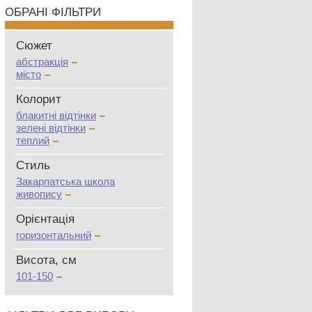
ОБРАНІ ФІЛЬТРИ
Сюжет
абстракція
місто
Колорит
блакитні відтінки
зелені відтінки
теплий
Стиль
Закарпатська школа
живопису
Oрієнтація
горизонтальний
Висота, см
101-150