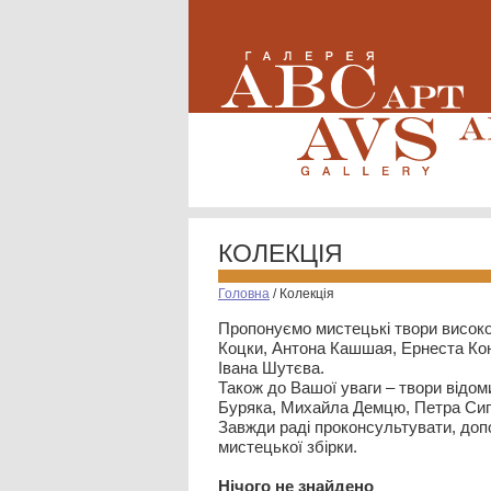
КОЛЕКЦІЯ
Головна
/
Колекція
Пропонуємо мистецькі твори високо
Коцки, Антона Кашшая, Ернеста Кон
Івана Шутєва.
Також до Вашої уваги – твори відом
Буряка, Михайла Демцю, Петра Сип
Завжди раді проконсультувати, допо
мистецької збірки.
Нiчого не знайдено