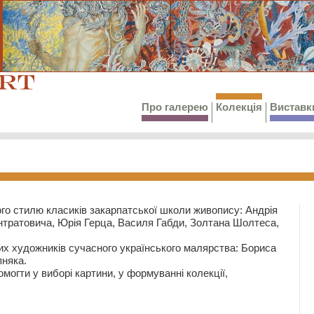
Про галерею
Колекція
Виставк
го стилю класиків закарпатської школи живопису: Андрія
тратовича, Юрія Герца, Василя Габди, Золтана Шолтеса,
их художників сучасного українського малярства: Бориса
няка.
могти у виборі картини, у формуванні колекції,