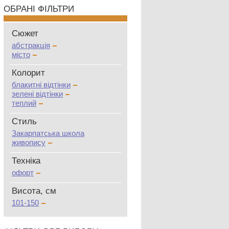
ОБРАНІ ФІЛЬТРИ
Сюжет
абстракція
місто
Колорит
блакитні відтінки
зелені відтінки
теплий
Стиль
Закарпатська школа
живопису
Техніка
офорт
Висота, см
101-150