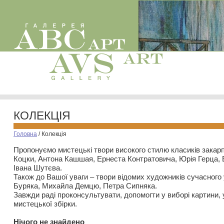
КОЛЕКЦІЯ
Головна
/
Колекція
Пропонуємо мистецькі твори високого стилю класиків закар
Коцки, Антона Кашшая, Ернеста Контратовича, Юрія Герца,
Івана Шутєва.
Також до Вашої уваги – твори відомих художників сучасного
Буряка, Михайла Демцю, Петра Сипняка.
Завжди раді проконсультувати, допомогти у виборі картини, 
мистецької збірки.
Нiчого не знайдено