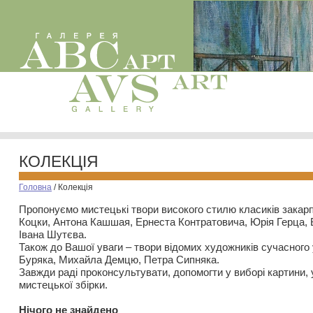
КОЛЕКЦІЯ
Головна
/
Колекція
Пропонуємо мистецькі твори високого стилю класиків закар
Коцки, Антона Кашшая, Ернеста Контратовича, Юрія Герца,
Івана Шутєва.
Також до Вашої уваги – твори відомих художників сучасного
Буряка, Михайла Демцю, Петра Сипняка.
Завжди раді проконсультувати, допомогти у виборі картини, 
мистецької збірки.
Нiчого не знайдено