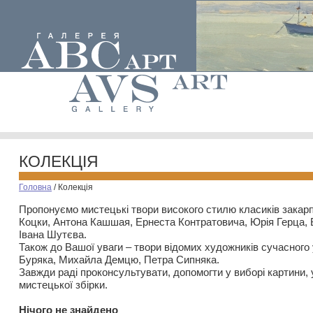
КОЛЕКЦІЯ
Головна
/
Колекція
Пропонуємо мистецькі твори високого стилю класиків закар
Коцки, Антона Кашшая, Ернеста Контратовича, Юрія Герца,
Івана Шутєва.
Також до Вашої уваги – твори відомих художників сучасного
Буряка, Михайла Демцю, Петра Сипняка.
Завжди раді проконсультувати, допомогти у виборі картини, 
мистецької збірки.
Нiчого не знайдено