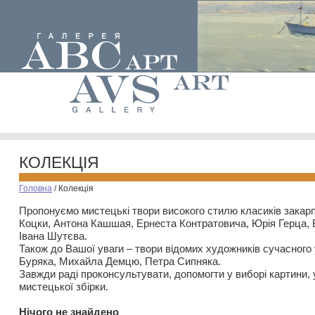
КОЛЕКЦІЯ
Головна
/
Колекція
Пропонуємо мистецькі твори високого стилю класиків закар
Коцки, Антона Кашшая, Ернеста Контратовича, Юрія Герца,
Івана Шутєва.
Також до Вашої уваги – твори відомих художників сучасного
Буряка, Михайла Демцю, Петра Сипняка.
Завжди раді проконсультувати, допомогти у виборі картини, 
мистецької збірки.
Нiчого не знайдено