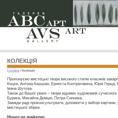
КОЛЕКЦІЯ
Головна
/
Колекція
Пропонуємо мистецькі твори високого стилю класиків закар
Коцки, Антона Кашшая, Ернеста Контратовича, Юрія Герца,
Івана Шутєва.
Також до Вашої уваги – твори відомих художників сучасного
Буряка, Михайла Демцю, Петра Сипняка.
Завжди раді проконсультувати, допомогти у виборі картини, 
мистецької збірки.
Нiчого не знайдено