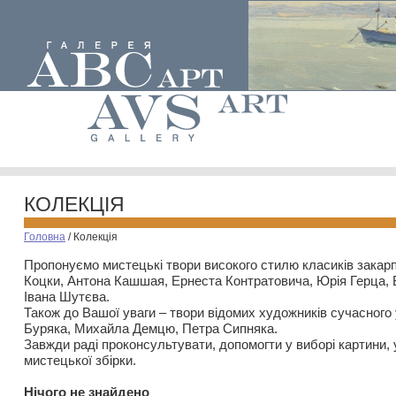
КОЛЕКЦІЯ
Головна
/
Колекція
Пропонуємо мистецькі твори високого стилю класиків закар
Коцки, Антона Кашшая, Ернеста Контратовича, Юрія Герца,
Івана Шутєва.
Також до Вашої уваги – твори відомих художників сучасного
Буряка, Михайла Демцю, Петра Сипняка.
Завжди раді проконсультувати, допомогти у виборі картини, 
мистецької збірки.
Нiчого не знайдено