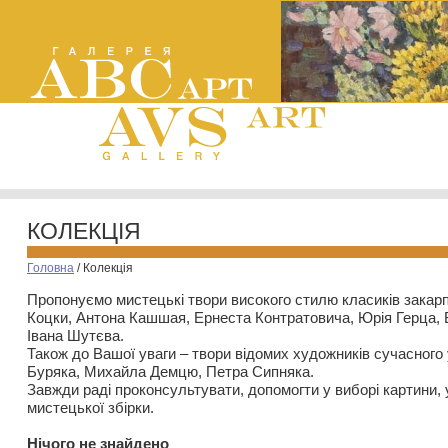
КОЛЕКЦІЯ
Головна
/
Колекція
Пропонуємо мистецькі твори високого стилю класиків закар
Коцки, Антона Кашшая, Ернеста Контратовича, Юрія Герца,
Івана Шутєва.
Також до Вашої уваги – твори відомих художників сучасного
Буряка, Михайла Демцю, Петра Сипняка.
Завжди раді проконсультувати, допомогти у виборі картини, 
мистецької збірки.
Нiчого не знайдено