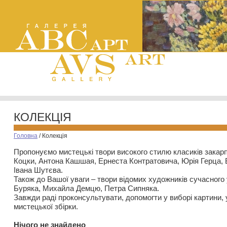
КОЛЕКЦІЯ
Головна
/
Колекція
Пропонуємо мистецькі твори високого стилю класиків закар
Коцки, Антона Кашшая, Ернеста Контратовича, Юрія Герца,
Івана Шутєва.
Також до Вашої уваги – твори відомих художників сучасного
Буряка, Михайла Демцю, Петра Сипняка.
Завжди раді проконсультувати, допомогти у виборі картини, 
мистецької збірки.
Нiчого не знайдено