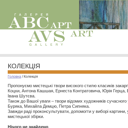
КОЛЕКЦІЯ
Головна
/
Колекція
Пропонуємо мистецькі твори високого стилю класиків закар
Коцки, Антона Кашшая, Ернеста Контратовича, Юрія Герца,
Івана Шутєва.
Також до Вашої уваги – твори відомих художників сучасного
Буряка, Михайла Демцю, Петра Сипняка.
Завжди раді проконсультувати, допомогти у виборі картини, 
мистецької збірки.
Нiчого не знайдено