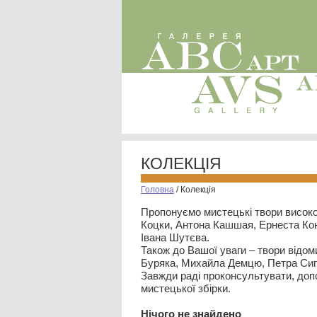
КОЛЕКЦІЯ
Головна
/
Колекція
Пропонуємо мистецькі твори високо
Коцки, Антона Кашшая, Ернеста Кон
Івана Шутєва.
Також до Вашої уваги – твори відом
Буряка, Михайла Демцю, Петра Сип
Завжди раді проконсультувати, допо
мистецької збірки.
Нiчого не знайдено