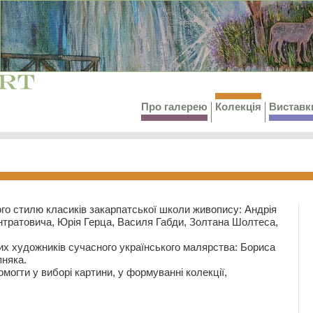
Про галерею
Колекція
Виставк
го стилю класиків закарпатської школи живопису: Андрія
тратовича, Юрія Герца, Василя Габди, Золтана Шолтеса,
их художників сучасного українського малярства: Бориса
няка.
могти у виборі картини, у формуванні колекції,