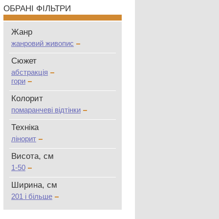
ОБРАНІ ФІЛЬТРИ
Жанр
жанровий живопис
Сюжет
абстракція
гори
Колорит
помаранчеві відтінки
Техніка
лінорит
Висота, см
1-50
Ширина, см
201 і більше