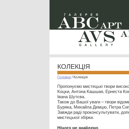
КОЛЕКЦІЯ
Головна
/
Колекція
Пропонуємо мистецькі твори високо
Коцки, Антона Кашшая, Ернеста Кон
Івана Шутєва.
Також до Вашої уваги – твори відом
Буряка, Михайла Демцю, Петра Сип
Завжди раді проконсультувати, допо
мистецької збірки.
Нiчого не знайдено