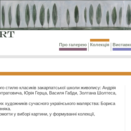
Про галерею
Колекція
Виставк
го стилю класиків закарпатської школи живопису: Андрія
тратовича, Юрія Герца, Василя Габди, Золтана Шолтеса,
их художників сучасного українського малярства: Бориса
няка.
могти у виборі картини, у формуванні колекції,