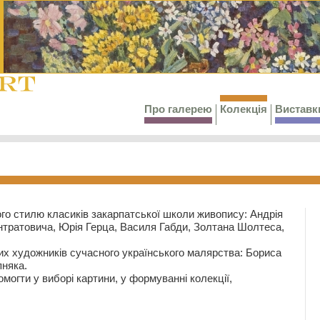
Про галерею
Колекція
Виставк
го стилю класиків закарпатської школи живопису: Андрія
тратовича, Юрія Герца, Василя Габди, Золтана Шолтеса,
их художників сучасного українського малярства: Бориса
няка.
могти у виборі картини, у формуванні колекції,