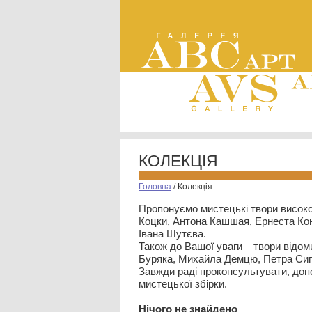
КОЛЕКЦІЯ
Головна
/
Колекція
Пропонуємо мистецькі твори високо
Коцки, Антона Кашшая, Ернеста Кон
Івана Шутєва.
Також до Вашої уваги – твори відом
Буряка, Михайла Демцю, Петра Сип
Завжди раді проконсультувати, допо
мистецької збірки.
Нiчого не знайдено