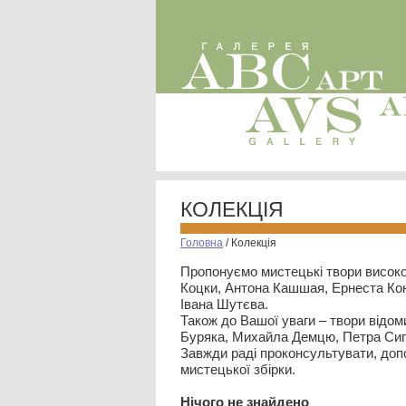
КОЛЕКЦІЯ
Головна
/
Колекція
Пропонуємо мистецькі твори високо
Коцки, Антона Кашшая, Ернеста Кон
Івана Шутєва.
Також до Вашої уваги – твори відом
Буряка, Михайла Демцю, Петра Сип
Завжди раді проконсультувати, допо
мистецької збірки.
Нiчого не знайдено