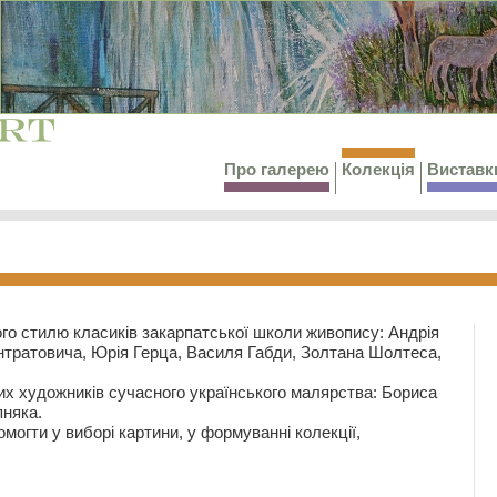
Про галерею
Колекція
Виставк
го стилю класиків закарпатської школи живопису: Андрія
тратовича, Юрія Герца, Василя Габди, Золтана Шолтеса,
их художників сучасного українського малярства: Бориса
няка.
могти у виборі картини, у формуванні колекції,