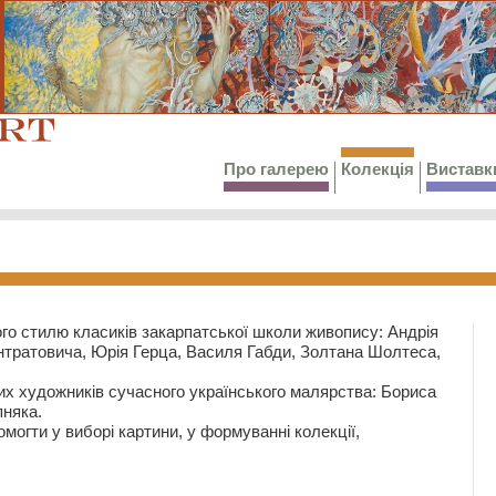
Про галерею
Колекція
Виставк
го стилю класиків закарпатської школи живопису: Андрія
тратовича, Юрія Герца, Василя Габди, Золтана Шолтеса,
их художників сучасного українського малярства: Бориса
няка.
могти у виборі картини, у формуванні колекції,