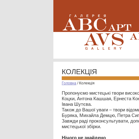
КОЛЕКЦІЯ
Головна
/
Колекція
Пропонуємо мистецькі твори високо
Коцки, Антона Кашшая, Ернеста Кон
Івана Шутєва.
Також до Вашої уваги – твори відом
Буряка, Михайла Демцю, Петра Сип
Завжди раді проконсультувати, допо
мистецької збірки.
Нiчого не знайдено