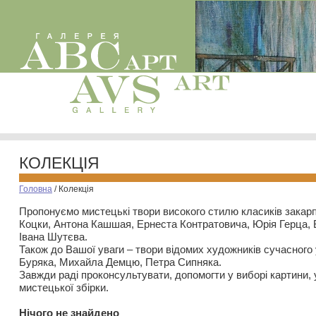
КОЛЕКЦІЯ
Головна
/
Колекція
Пропонуємо мистецькі твори високого стилю класиків закар
Коцки, Антона Кашшая, Ернеста Контратовича, Юрія Герца,
Івана Шутєва.
Також до Вашої уваги – твори відомих художників сучасного
Буряка, Михайла Демцю, Петра Сипняка.
Завжди раді проконсультувати, допомогти у виборі картини, 
мистецької збірки.
Нiчого не знайдено