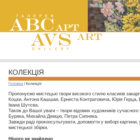
КОЛЕКЦІЯ
Головна
/
Колекція
Пропонуємо мистецькі твори високого стилю класиків закар
Коцки, Антона Кашшая, Ернеста Контратовича, Юрія Герца,
Івана Шутєва.
Також до Вашої уваги – твори відомих художників сучасного
Буряка, Михайла Демцю, Петра Сипняка.
Завжди раді проконсультувати, допомогти у виборі картини, 
мистецької збірки.
Нiчого не знайдено