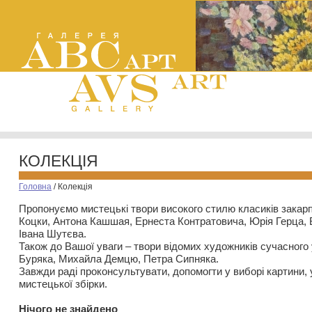
КОЛЕКЦІЯ
Головна
/
Колекція
Пропонуємо мистецькі твори високого стилю класиків закар
Коцки, Антона Кашшая, Ернеста Контратовича, Юрія Герца,
Івана Шутєва.
Також до Вашої уваги – твори відомих художників сучасного
Буряка, Михайла Демцю, Петра Сипняка.
Завжди раді проконсультувати, допомогти у виборі картини, 
мистецької збірки.
Нiчого не знайдено