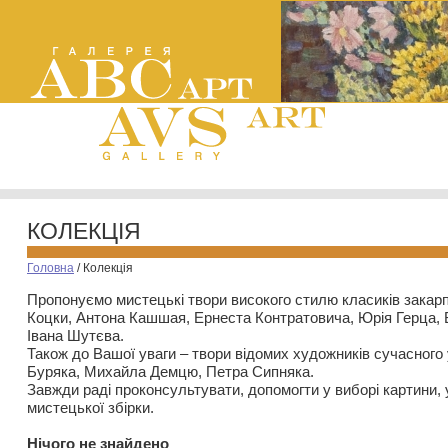
КОЛЕКЦІЯ
Головна
/
Колекція
Пропонуємо мистецькі твори високого стилю класиків закар
Коцки, Антона Кашшая, Ернеста Контратовича, Юрія Герца,
Івана Шутєва.
Також до Вашої уваги – твори відомих художників сучасного
Буряка, Михайла Демцю, Петра Сипняка.
Завжди раді проконсультувати, допомогти у виборі картини, 
мистецької збірки.
Нiчого не знайдено