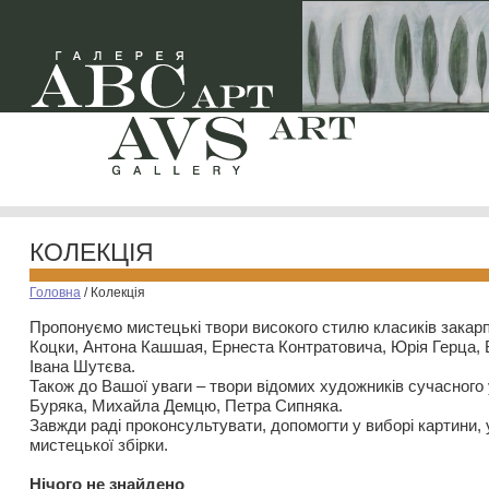
КОЛЕКЦІЯ
Головна
/
Колекція
Пропонуємо мистецькі твори високого стилю класиків закар
Коцки, Антона Кашшая, Ернеста Контратовича, Юрія Герца,
Івана Шутєва.
Також до Вашої уваги – твори відомих художників сучасного
Буряка, Михайла Демцю, Петра Сипняка.
Завжди раді проконсультувати, допомогти у виборі картини, 
мистецької збірки.
Нiчого не знайдено