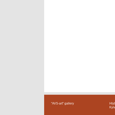
"AVS-art" gallery
Hlyb
Kyi