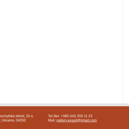
ochytska street, 32-v,
Tel./fax: +380 (44) 359 11 33
v, Ukraine, 04050
Mail:
gallery.avsart@gmail.com