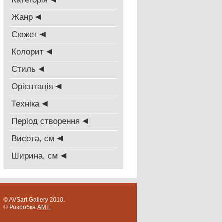
Жанр
Сюжет
Колорит
Стиль
Oрієнтація
Техніка
Період створення
Висота, см
Ширина, см
© AVSart Gallery 2010.
© Розробка
AMT
,