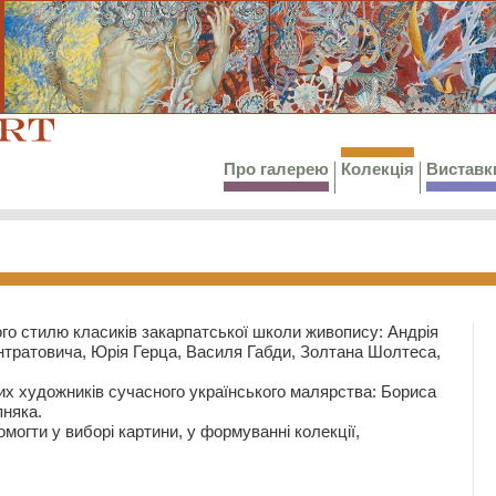
Про галерею
Колекція
Виставк
го стилю класиків закарпатської школи живопису: Андрія
тратовича, Юрія Герца, Василя Габди, Золтана Шолтеса,
их художників сучасного українського малярства: Бориса
няка.
могти у виборі картини, у формуванні колекції,