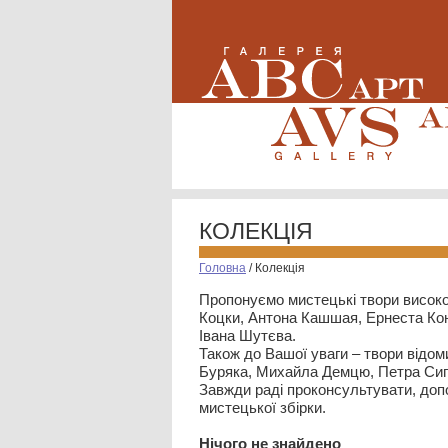
КОЛЕКЦІЯ
Головна
/
Колекція
Пропонуємо мистецькі твори високо
Коцки, Антона Кашшая, Ернеста Кон
Івана Шутєва.
Також до Вашої уваги – твори відом
Буряка, Михайла Демцю, Петра Сип
Завжди раді проконсультувати, допо
мистецької збірки.
Нiчого не знайдено