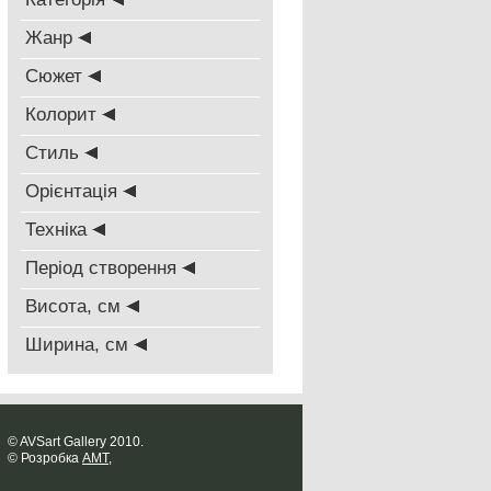
Жанр
Сюжет
Колорит
Стиль
Oрієнтація
Техніка
Період створення
Висота, см
Ширина, см
© AVSart Gallery 2010.
© Розробка
AMT
,