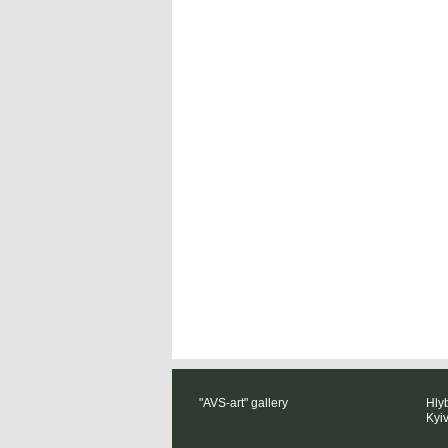
"AVS-art" gallery
Hlyb
Kyi