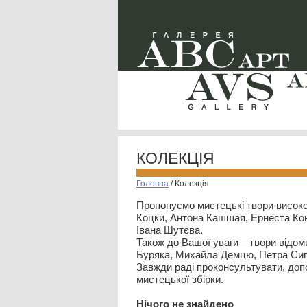
КОЛЕКЦІЯ
Головна
/
Колекція
Пропонуємо мистецькі твори високо
Коцки, Антона Кашшая, Ернеста Кон
Івана Шутєва.
Також до Вашої уваги – твори відом
Буряка, Михайла Демцю, Петра Сип
Завжди раді проконсультувати, допо
мистецької збірки.
Нiчого не знайдено