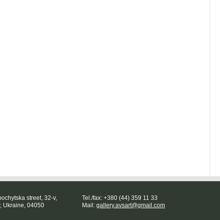
ochytska street, 32-v,
Tel./fax: +380 (44) 359 11 33
v, Ukraine, 04050
Mail:
gallery.avsart@gmail.com