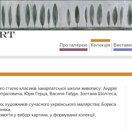
Про галерею
Колекція
Виставк
го стилю класиків закарпатської школи живопису: Андрія
тратовича, Юрія Герца, Василя Габди, Золтана Шолтеса,
их художників сучасного українського малярства: Бориса
няка.
могти у виборі картини, у формуванні колекції,