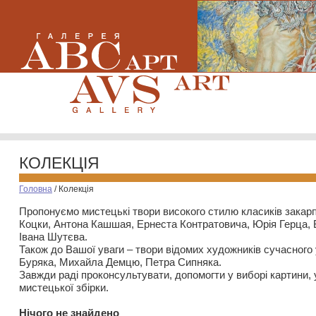
КОЛЕКЦІЯ
Головна
/
Колекція
Пропонуємо мистецькі твори високого стилю класиків закар
Коцки, Антона Кашшая, Ернеста Контратовича, Юрія Герца,
Івана Шутєва.
Також до Вашої уваги – твори відомих художників сучасного
Буряка, Михайла Демцю, Петра Сипняка.
Завжди раді проконсультувати, допомогти у виборі картини, 
мистецької збірки.
Нiчого не знайдено