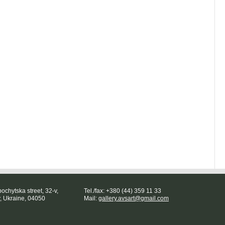
ochytska street, 32-v,
Tel./fax: +380 (44) 359 11 33
v, Ukraine, 04050
Mail:
gallery.avsart@gmail.com