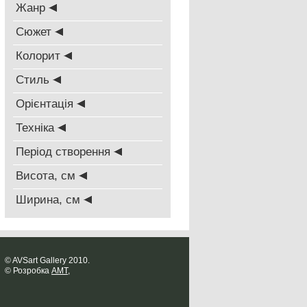
Жанр
Сюжет
Колорит
Стиль
Oрієнтація
Техніка
Період створення
Висота, см
Ширина, см
© AVSart Gallery 2010.
© Розробка
AMT
,