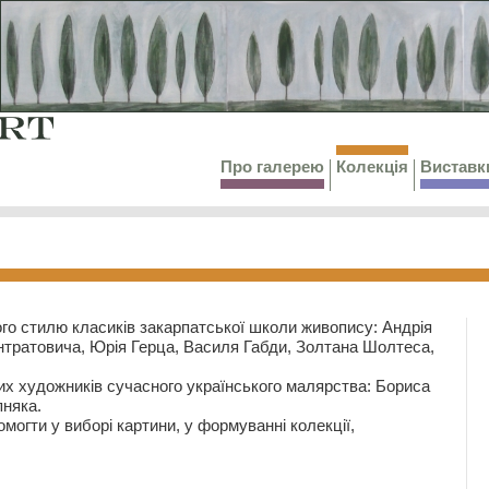
Про галерею
Колекція
Виставк
го стилю класиків закарпатської школи живопису: Андрія
тратовича, Юрія Герца, Василя Габди, Золтана Шолтеса,
их художників сучасного українського малярства: Бориса
няка.
могти у виборі картини, у формуванні колекції,