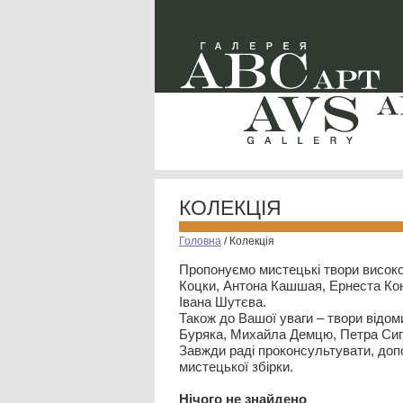
КОЛЕКЦІЯ
Головна
/
Колекція
Пропонуємо мистецькі твори високо
Коцки, Антона Кашшая, Ернеста Кон
Івана Шутєва.
Також до Вашої уваги – твори відом
Буряка, Михайла Демцю, Петра Сип
Завжди раді проконсультувати, допо
мистецької збірки.
Нiчого не знайдено