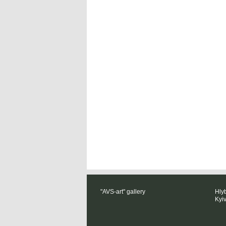
"AVS-art" gallery
Hlyb
Kyi