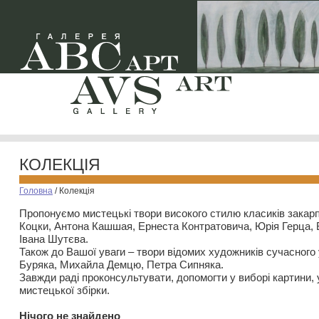
КОЛЕКЦІЯ
Головна
/
Колекція
Пропонуємо мистецькі твори високого стилю класиків закар
Коцки, Антона Кашшая, Ернеста Контратовича, Юрія Герца,
Івана Шутєва.
Також до Вашої уваги – твори відомих художників сучасного
Буряка, Михайла Демцю, Петра Сипняка.
Завжди раді проконсультувати, допомогти у виборі картини, 
мистецької збірки.
Нiчого не знайдено