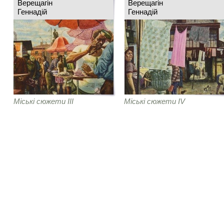
Верещагін
Верещагін
Геннадій
Геннадій
Міські сюжети IІІ
Міські сюжети IV