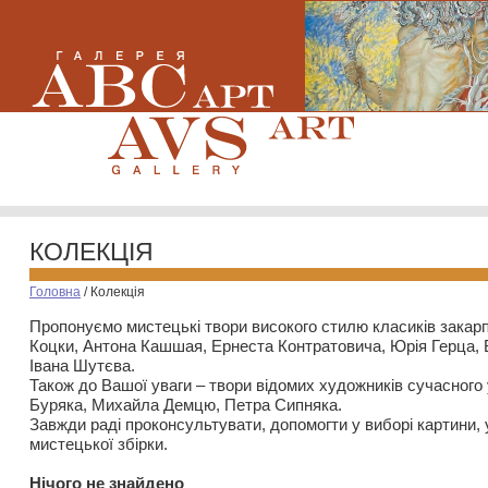
КОЛЕКЦІЯ
Головна
/
Колекція
Пропонуємо мистецькі твори високого стилю класиків закар
Коцки, Антона Кашшая, Ернеста Контратовича, Юрія Герца,
Івана Шутєва.
Також до Вашої уваги – твори відомих художників сучасного
Буряка, Михайла Демцю, Петра Сипняка.
Завжди раді проконсультувати, допомогти у виборі картини, 
мистецької збірки.
Нiчого не знайдено