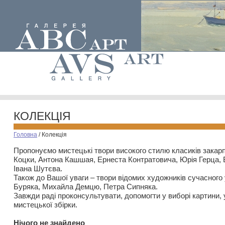
КОЛЕКЦІЯ
Головна
/
Колекція
Пропонуємо мистецькі твори високого стилю класиків закар
Коцки, Антона Кашшая, Ернеста Контратовича, Юрія Герца,
Івана Шутєва.
Також до Вашої уваги – твори відомих художників сучасного
Буряка, Михайла Демцю, Петра Сипняка.
Завжди раді проконсультувати, допомогти у виборі картини, 
мистецької збірки.
Нiчого не знайдено