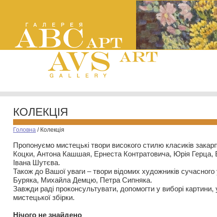
КОЛЕКЦІЯ
Головна
/
Колекція
Пропонуємо мистецькі твори високого стилю класиків закар
Коцки, Антона Кашшая, Ернеста Контратовича, Юрія Герца,
Івана Шутєва.
Також до Вашої уваги – твори відомих художників сучасного
Буряка, Михайла Демцю, Петра Сипняка.
Завжди раді проконсультувати, допомогти у виборі картини, 
мистецької збірки.
Нiчого не знайдено