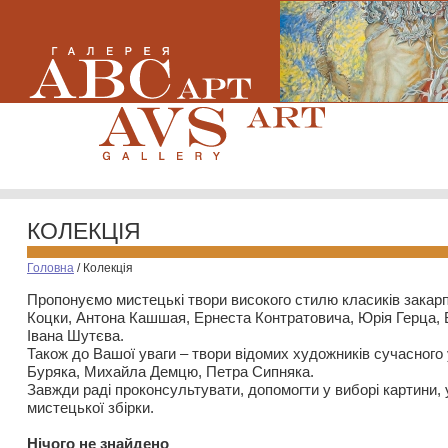
КОЛЕКЦІЯ
Головна
/
Колекція
Пропонуємо мистецькі твори високого стилю класиків закар
Коцки, Антона Кашшая, Ернеста Контратовича, Юрія Герца,
Івана Шутєва.
Також до Вашої уваги – твори відомих художників сучасного
Буряка, Михайла Демцю, Петра Сипняка.
Завжди раді проконсультувати, допомогти у виборі картини, 
мистецької збірки.
Нiчого не знайдено