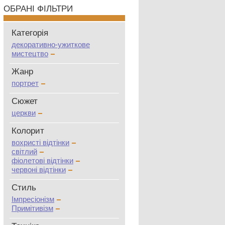
ОБРАНІ ФІЛЬТРИ
Категорія
декоративно-ужиткове
мистецтво
Жанр
портрет
Сюжет
церкви
Колорит
вохристі відтінки
світлий
фіолетові відтінки
червоні відтінки
Стиль
Імпресіонізм
Примітивізм