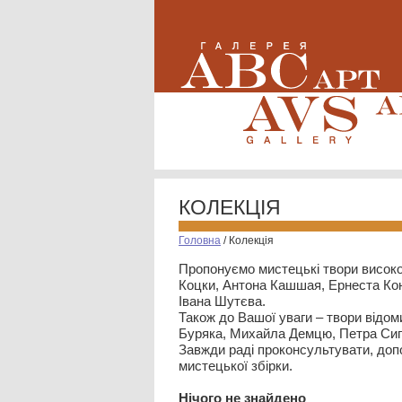
КОЛЕКЦІЯ
Головна
/
Колекція
Пропонуємо мистецькі твори високо
Коцки, Антона Кашшая, Ернеста Кон
Івана Шутєва.
Також до Вашої уваги – твори відом
Буряка, Михайла Демцю, Петра Сип
Завжди раді проконсультувати, допо
мистецької збірки.
Нiчого не знайдено