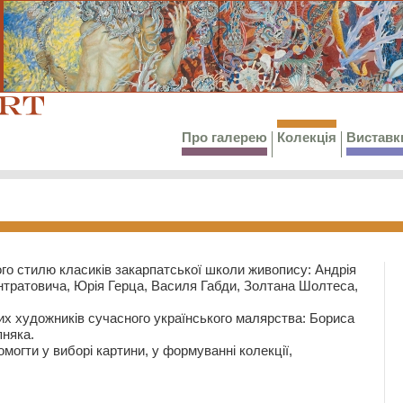
Про галерею
Колекція
Виставк
го стилю класиків закарпатської школи живопису: Андрія
тратовича, Юрія Герца, Василя Габди, Золтана Шолтеса,
их художників сучасного українського малярства: Бориса
няка.
могти у виборі картини, у формуванні колекції,