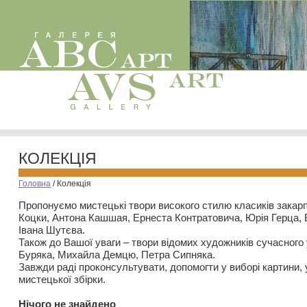
КОЛЕКЦІЯ
Головна
/
Колекція
Пропонуємо мистецькі твори високого стилю класиків закар
Коцки, Антона Кашшая, Ернеста Контратовича, Юрія Герца,
Івана Шутєва.
Також до Вашої уваги – твори відомих художників сучасного
Буряка, Михайла Демцю, Петра Сипняка.
Завжди раді проконсультувати, допомогти у виборі картини, 
мистецької збірки.
Нiчого не знайдено