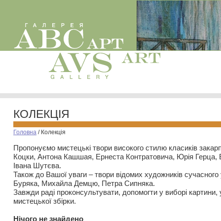
КОЛЕКЦІЯ
Головна
/
Колекція
Пропонуємо мистецькі твори високого стилю класиків закар
Коцки, Антона Кашшая, Ернеста Контратовича, Юрія Герца,
Івана Шутєва.
Також до Вашої уваги – твори відомих художників сучасного
Буряка, Михайла Демцю, Петра Сипняка.
Завжди раді проконсультувати, допомогти у виборі картини, 
мистецької збірки.
Нiчого не знайдено