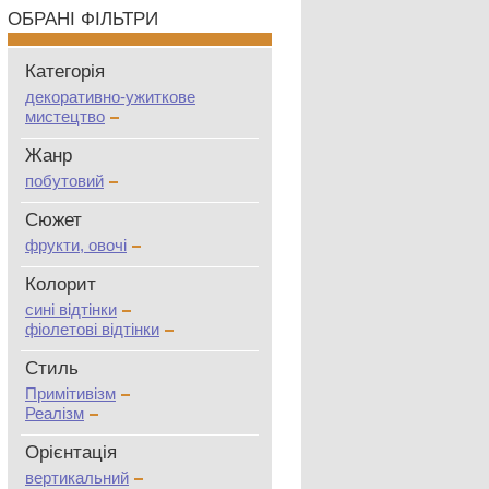
ОБРАНІ ФІЛЬТРИ
Категорія
декоративно-ужиткове
мистецтво
Жанр
побутовий
Сюжет
фрукти, овочі
Колорит
сині відтінки
фіолетові відтінки
Стиль
Примітивізм
Реалізм
Oрієнтація
вертикальний