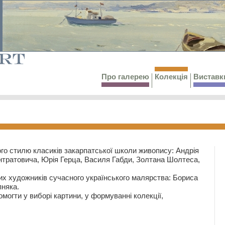
Про галерею
Колекція
Виставк
го стилю класиків закарпатської школи живопису: Андрія
тратовича, Юрія Герца, Василя Габди, Золтана Шолтеса,
их художників сучасного українського малярства: Бориса
няка.
могти у виборі картини, у формуванні колекції,