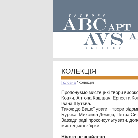
КОЛЕКЦІЯ
Головна
/
Колекція
Пропонуємо мистецькі твори високо
Коцки, Антона Кашшая, Ернеста Кон
Івана Шутєва.
Також до Вашої уваги – твори відом
Буряка, Михайла Демцю, Петра Сип
Завжди раді проконсультувати, допо
мистецької збірки.
Нiчого не знайдено