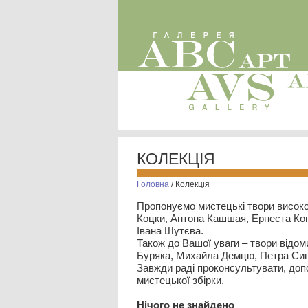
КОЛЕКЦІЯ
Головна
/
Колекція
Пропонуємо мистецькі твори високо
Коцки, Антона Кашшая, Ернеста Кон
Івана Шутєва.
Також до Вашої уваги – твори відом
Буряка, Михайла Демцю, Петра Сип
Завжди раді проконсультувати, допо
мистецької збірки.
Нiчого не знайдено