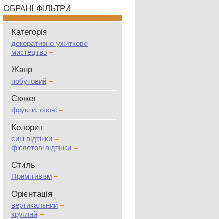
ОБРАНІ ФІЛЬТРИ
Категорія
декоративно-ужиткове
мистецтво
Жанр
побутовий
Сюжет
фрукти, овочі
Колорит
сині відтінки
фіолетові відтінки
Стиль
Примітивізм
Oрієнтація
вертикальний
круглий