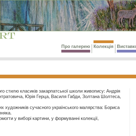
Про галерею
Колекція
Виставк
го стилю класиків закарпатської школи живопису: Андрія
тратовича, Юрія Герца, Василя Габди, Золтана Шолтеса,
их художників сучасного українського малярства: Бориса
няка.
могти у виборі картини, у формуванні колекції,