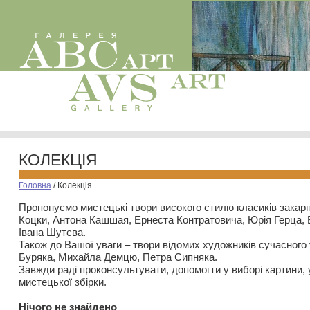
КОЛЕКЦІЯ
Головна
/
Колекція
Пропонуємо мистецькі твори високого стилю класиків закар
Коцки, Антона Кашшая, Ернеста Контратовича, Юрія Герца,
Івана Шутєва.
Також до Вашої уваги – твори відомих художників сучасного
Буряка, Михайла Демцю, Петра Сипняка.
Завжди раді проконсультувати, допомогти у виборі картини, 
мистецької збірки.
Нiчого не знайдено