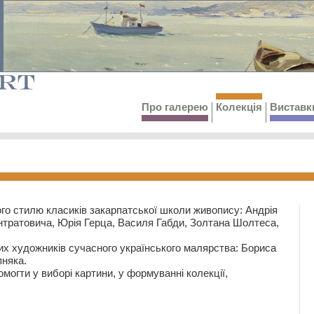
Про галерею
Колекція
Виставк
го стилю класиків закарпатської школи живопису: Андрія
тратовича, Юрія Герца, Василя Габди, Золтана Шолтеса,
их художників сучасного українського малярства: Бориса
няка.
могти у виборі картини, у формуванні колекції,