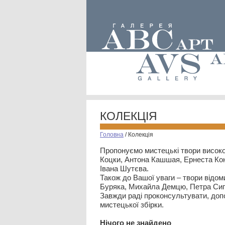
КОЛЕКЦІЯ
Головна
/
Колекція
Пропонуємо мистецькі твори високо
Коцки, Антона Кашшая, Ернеста Кон
Івана Шутєва.
Також до Вашої уваги – твори відом
Буряка, Михайла Демцю, Петра Сип
Завжди раді проконсультувати, допо
мистецької збірки.
Нiчого не знайдено