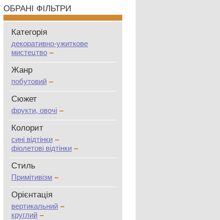
ОБРАНІ ФІЛЬТРИ
Категорія
декоративно-ужиткове
мистецтво
Жанр
побутовий
Сюжет
фрукти, овочі
Колорит
сині відтінки
фіолетові відтінки
Стиль
Примітивізм
Oрієнтація
вертикальний
круглий