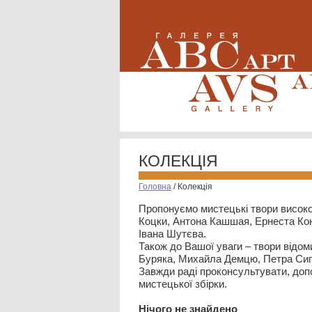
КОЛЕКЦІЯ
Головна
/
Колекція
Пропонуємо мистецькі твори високо
Коцки, Антона Кашшая, Ернеста Кон
Івана Шутєва.
Також до Вашої уваги – твори відом
Буряка, Михайла Демцю, Петра Сип
Завжди раді проконсультувати, допо
мистецької збірки.
Нiчого не знайдено