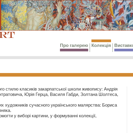
Про галерею
Колекція
Виставк
го стилю класиків закарпатської школи живопису: Андрія
тратовича, Юрія Герца, Василя Габди, Золтана Шолтеса,
их художників сучасного українського малярства: Бориса
няка.
могти у виборі картини, у формуванні колекції,