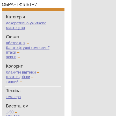
ОБРАНІ ФІЛЬТРИ
Категорія
декоративно-ужиткове
мистецтво
Сюжет
абстракція
багатофігурні композиції
птахи
човни
Колорит
блакитні відтінки
жовті відтінки
теплий
Техніка
темпера
Висота, см
1-50