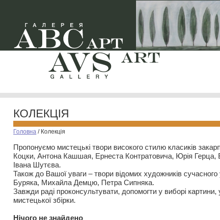
КОЛЕКЦІЯ
Головна
/
Колекція
Пропонуємо мистецькі твори високого стилю класиків закар
Коцки, Антона Кашшая, Ернеста Контратовича, Юрія Герца,
Івана Шутєва.
Також до Вашої уваги – твори відомих художників сучасного
Буряка, Михайла Демцю, Петра Сипняка.
Завжди раді проконсультувати, допомогти у виборі картини, 
мистецької збірки.
Нiчого не знайдено