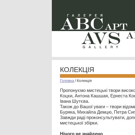
КОЛЕКЦІЯ
Головна
/
Колекція
Пропонуємо мистецькі твори високо
Коцки, Антона Кашшая, Ернеста Кон
Івана Шутєва.
Також до Вашої уваги – твори відом
Буряка, Михайла Демцю, Петра Сип
Завжди раді проконсультувати, допо
мистецької збірки.
Нiчого не знайдено