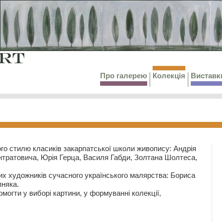
Про галерею
Колекція
Виставк
го стилю класиків закарпатської школи живопису: Андрія
тратовича, Юрія Герца, Василя Габди, Золтана Шолтеса,
их художників сучасного українського малярства: Бориса
няка.
могти у виборі картини, у формуванні колекції,