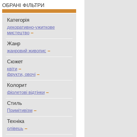
ОБРАНІ ФІЛЬТРИ
Категорія
декоративно-ужиткове
мистецтво
Жанр
жанровий живопис
Сюжет
квіти
фрукти, овочі
Колорит
фіолетові відтінки
Стиль
Примітивізм
Техніка
олівець