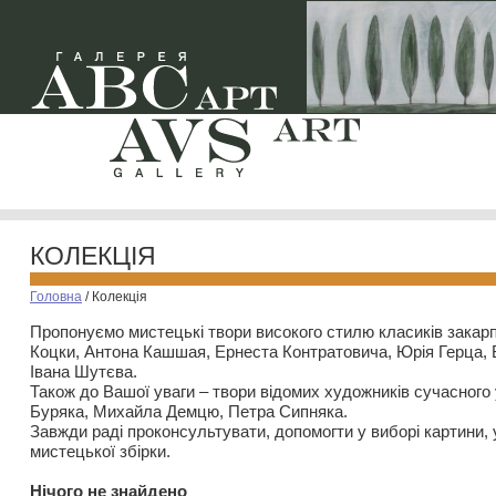
КОЛЕКЦІЯ
Головна
/
Колекція
Пропонуємо мистецькі твори високого стилю класиків закар
Коцки, Антона Кашшая, Ернеста Контратовича, Юрія Герца,
Івана Шутєва.
Також до Вашої уваги – твори відомих художників сучасного
Буряка, Михайла Демцю, Петра Сипняка.
Завжди раді проконсультувати, допомогти у виборі картини, 
мистецької збірки.
Нiчого не знайдено