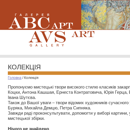
КОЛЕКЦІЯ
Головна
/
Колекція
Пропонуємо мистецькі твори високого стилю класиків закар
Коцки, Антона Кашшая, Ернеста Контратовича, Юрія Герца,
Івана Шутєва.
Також до Вашої уваги – твори відомих художників сучасного
Буряка, Михайла Демцю, Петра Сипняка.
Завжди раді проконсультувати, допомогти у виборі картини, 
мистецької збірки.
Нiчого не знайдено