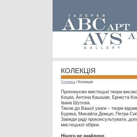
КОЛЕКЦІЯ
Головна
/
Колекція
Пропонуємо мистецькі твори високо
Коцки, Антона Кашшая, Ернеста Кон
Івана Шутєва.
Також до Вашої уваги – твори відом
Буряка, Михайла Демцю, Петра Сип
Завжди раді проконсультувати, допо
мистецької збірки.
Нiчого не знайдено