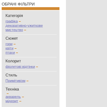
ОБРАНІ ФІЛЬТРИ
Категорія
графіка
декоративно-ужиткове
мистецтво
Сюжет
гори
квіти
птахи
Колорит
фіолетові відтінки
Стиль
Примітивізм
Техніка
акварель
мідерит