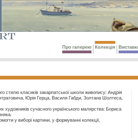
Про галерею
Колекція
Виставк
го стилю класиків закарпатської школи живопису: Андрія
тратовича, Юрія Герца, Василя Габди, Золтана Шолтеса,
их художників сучасного українського малярства: Бориса
няка.
могти у виборі картини, у формуванні колекції,