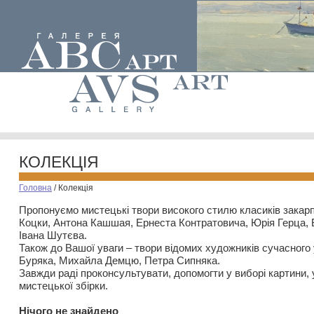
КОЛЕКЦІЯ
Головна
/
Колекція
Пропонуємо мистецькі твори високого стилю класиків закар
Коцки, Антона Кашшая, Ернеста Контратовича, Юрія Герца,
Івана Шутєва.
Також до Вашої уваги – твори відомих художників сучасного
Буряка, Михайла Демцю, Петра Сипняка.
Завжди раді проконсультувати, допомогти у виборі картини, 
мистецької збірки.
Нiчого не знайдено