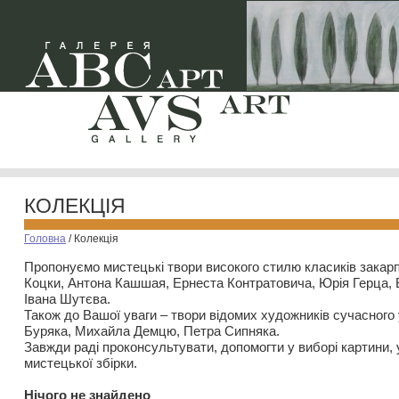
КОЛЕКЦІЯ
Головна
/
Колекція
Пропонуємо мистецькі твори високого стилю класиків закар
Коцки, Антона Кашшая, Ернеста Контратовича, Юрія Герца,
Івана Шутєва.
Також до Вашої уваги – твори відомих художників сучасного
Буряка, Михайла Демцю, Петра Сипняка.
Завжди раді проконсультувати, допомогти у виборі картини, 
мистецької збірки.
Нiчого не знайдено