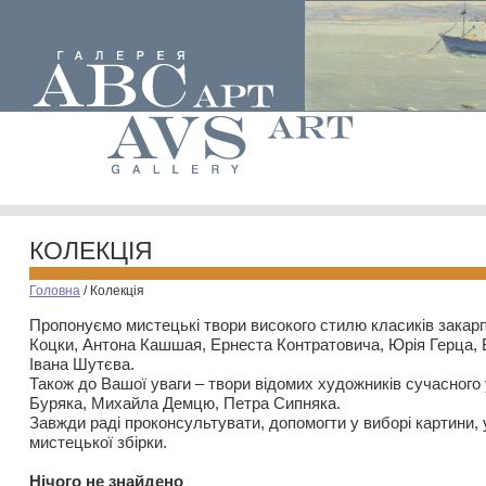
КОЛЕКЦІЯ
Головна
/
Колекція
Пропонуємо мистецькі твори високого стилю класиків закар
Коцки, Антона Кашшая, Ернеста Контратовича, Юрія Герца,
Івана Шутєва.
Також до Вашої уваги – твори відомих художників сучасного
Буряка, Михайла Демцю, Петра Сипняка.
Завжди раді проконсультувати, допомогти у виборі картини, 
мистецької збірки.
Нiчого не знайдено