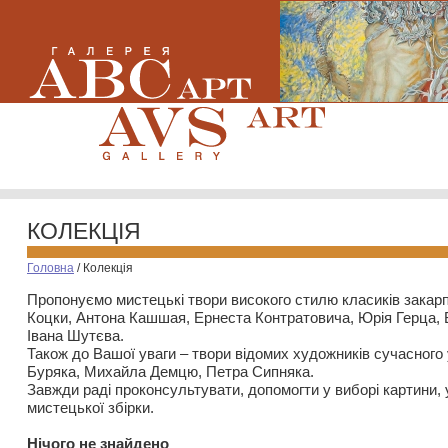
КОЛЕКЦІЯ
Головна
/
Колекція
Пропонуємо мистецькі твори високого стилю класиків закар
Коцки, Антона Кашшая, Ернеста Контратовича, Юрія Герца,
Івана Шутєва.
Також до Вашої уваги – твори відомих художників сучасного
Буряка, Михайла Демцю, Петра Сипняка.
Завжди раді проконсультувати, допомогти у виборі картини, 
мистецької збірки.
Нiчого не знайдено